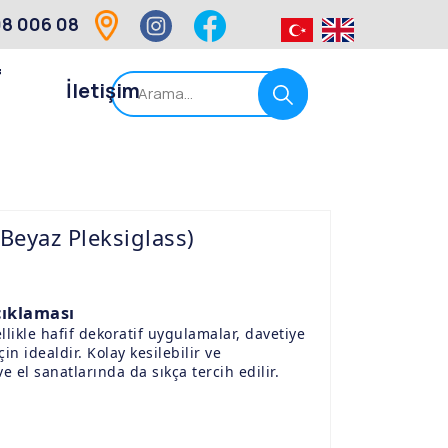
8 006 08
f
İletişim
Beyaz Pleksiglass)
çıklaması
llikle hafif dekoratif uygulamalar, davetiye
in idealdir. Kolay kesilebilir ve
ve el sanatlarında da sıkça tercih edilir.