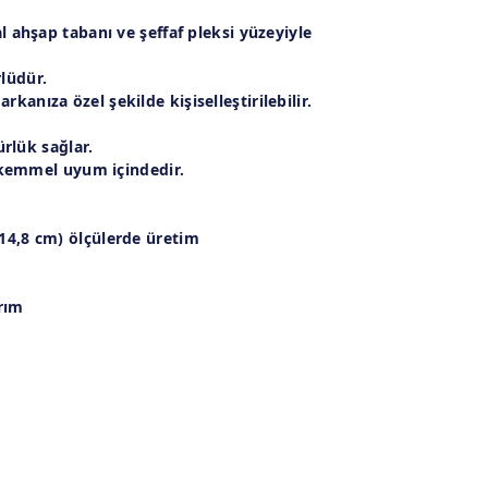
l ahşap tabanı
ve
şeffaf pleksi yüzeyiyle
lüdür.
arkanıza özel şekilde kişiselleştirilebilir.
rlük sağlar.
kemmel uyum içindedir.
14,8 cm)
ölçülerde üretim
rım