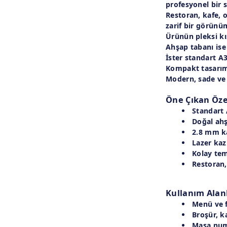
profesyonel bir
Restoran, kafe, o
zarif bir görünü
Ürünün
pleksi k
Ahşap tabanı ise
İster standart
A3
Kompakt tasarım
Modern, sade ve
Öne Çıkan Özel
Standart
Doğal ah
2.8 mm ka
Lazer kaz
Kolay tem
Restoran,
Kullanım Alan
Menü ve f
Broşür, k
Masa numa