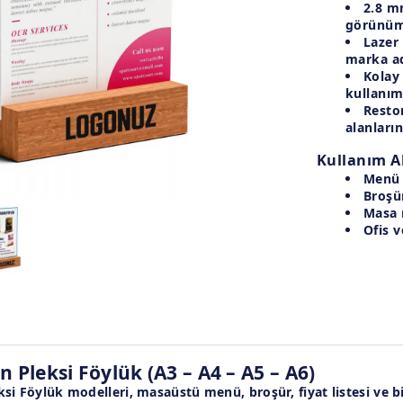
2.8 mm
görünüm
Lazer 
marka ad
Kolay
kullanı
Restor
alanları
Kullanım A
Menü v
Broşü
Masa 
Ofis v
 Pleksi Föylük (A3 – A4 – A5 – A6)
si Föylük modelleri
, masaüstü menü, broşür, fiyat listesi ve bi