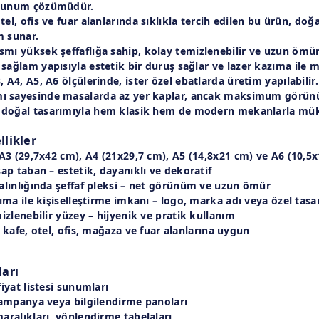
 sunum çözümüdür.
tel, ofis ve fuar alanlarında sıklıkla tercih edilen bu ürün,
doğa
m sunar.
ısmı yüksek şeffaflığa sahip
, kolay temizlenebilir ve uzun ömür
 sağlam yapısıyla estetik bir duruş sağlar ve
lazer kazıma
ile m
, A4, A5, A6 ölçülerinde
, ister
özel ebatlarda
üretim yapılabilir.
ı sayesinde masalarda az yer kaplar, ancak maksimum görünü
 doğal tasarımıyla hem klasik hem de modern mekanlarla mü
likler
A3 (29,7x42 cm)
,
A4 (21x29,7 cm)
,
A5 (14,8x21 cm)
ve
A6 (10,5x
şap taban
– estetik, dayanıklı ve dekoratif
lınlığında şeffaf pleksi
– net görünüm ve uzun ömür
ıma ile kişiselleştirme imkanı
– logo, marka adı veya özel tasa
izlenebilir yüzey
– hijyenik ve pratik kullanım
 kafe, otel, ofis, mağaza ve fuar alanlarına uygun
ları
iyat listesi sunumları
ampanya veya bilgilendirme panoları
ralıkları, yönlendirme tabelaları