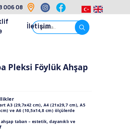
8 006 08
lif
İletişim
e
pa Pleksi Föylük Ahşap
likler
art
A3 (29,7x42 cm)
,
A4 (21x29,7 cm)
,
A5
 cm)
ve
A6 (10,5x14,8 cm)
ölçülerde
 ahşap taban
– estetik, dayanıklı ve
f