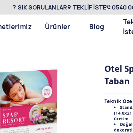
SIK SORULANLAR
TEKLİF İSTE
0540 0
Tek
etlerimiz
Ürünler
Blog
İst
Otel S
Taban
Teknik Özel
Stand
(14,8x21
üretim
Doğal
dekorati