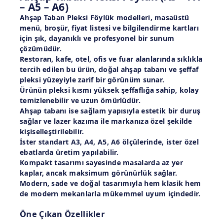
– A5 – A6)
Ahşap Taban Pleksi Föylük modelleri
, masaüstü
menü, broşür, fiyat listesi ve bilgilendirme kartları
için şık, dayanıklı ve profesyonel bir sunum
çözümüdür.
Restoran, kafe, otel, ofis ve fuar alanlarında sıklıkla
tercih edilen bu ürün,
doğal ahşap tabanı
ve
şeffaf
pleksi yüzeyiyle
zarif bir görünüm sunar.
Ürünün
pleksi kısmı yüksek şeffaflığa sahip
, kolay
temizlenebilir ve uzun ömürlüdür.
Ahşap tabanı ise sağlam yapısıyla estetik bir duruş
sağlar ve
lazer kazıma
ile markanıza özel şekilde
kişiselleştirilebilir.
İster standart
A3, A4, A5, A6 ölçülerinde
, ister
özel
ebatlarda
üretim yapılabilir.
Kompakt tasarımı sayesinde masalarda az yer
kaplar, ancak maksimum görünürlük sağlar.
Modern, sade ve doğal tasarımıyla hem klasik hem
de modern mekanlarla mükemmel uyum içindedir.
Öne Çıkan Özellikler