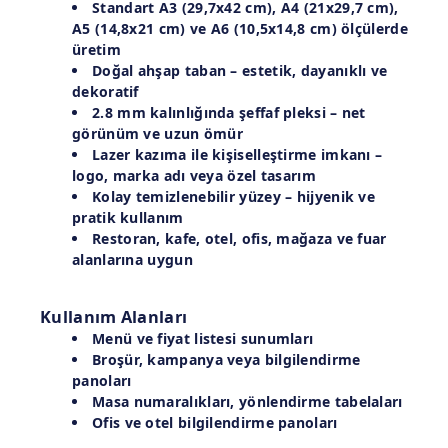
Standart
A3 (29,7x42 cm)
,
A4 (21x29,7 cm)
,
A5 (14,8x21 cm)
ve
A6 (10,5x14,8 cm)
ölçülerde
üretim
Doğal ahşap taban
– estetik, dayanıklı ve
dekoratif
2.8 mm kalınlığında şeffaf pleksi
– net
görünüm ve uzun ömür
Lazer kazıma ile kişiselleştirme imkanı
–
logo, marka adı veya özel tasarım
Kolay temizlenebilir yüzey
– hijyenik ve
pratik kullanım
Restoran, kafe, otel, ofis, mağaza ve fuar
alanlarına uygun
Kullanım Alanları
Menü ve fiyat listesi sunumları
Broşür, kampanya veya bilgilendirme
panoları
Masa numaralıkları, yönlendirme tabelaları
Ofis ve otel bilgilendirme panoları