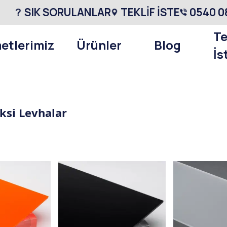
SIK SORULANLAR
TEKLİF İSTE
0540 0
Te
etlerimiz
Ürünler
Blog
İs
si Levhalar