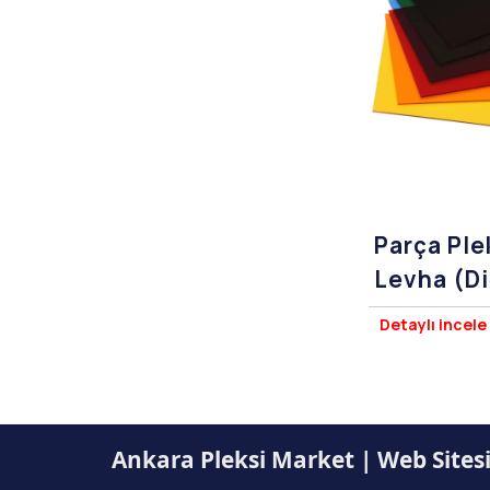
Parça Ple
Levha (D
Renkler)
Detaylı incele
Ankara Pleksi Market | Web Sites