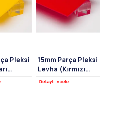
ça Pleksi
15mm Parça Pleksi
arı
Levha (Kırmızı
ss)
Pleksiglass)
e
Detaylı incele