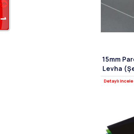
15mm Parç
Levha (Ş
Pleksigla
Detaylı incele