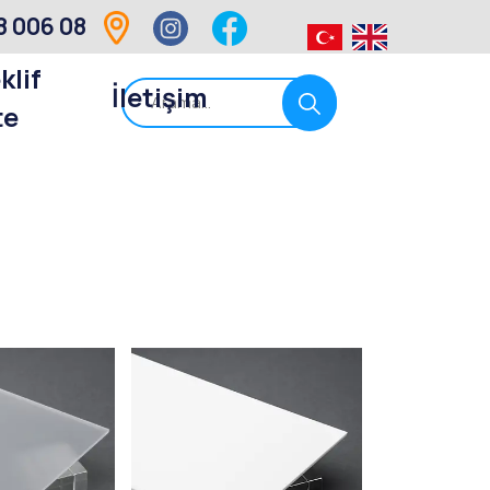
8 006 08
klif
İletişim
te