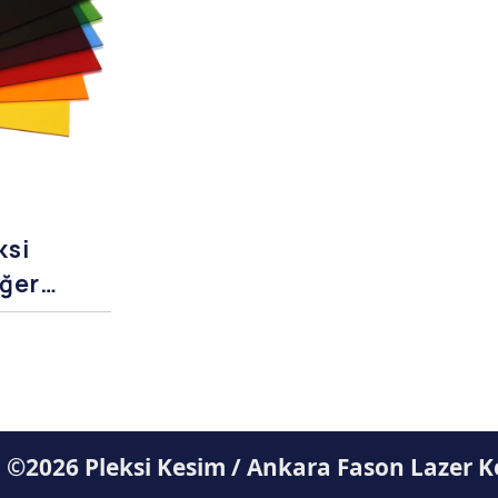
ksi
iğer
i ©2026 Pleksi Kesim / Ankara Fason Lazer 