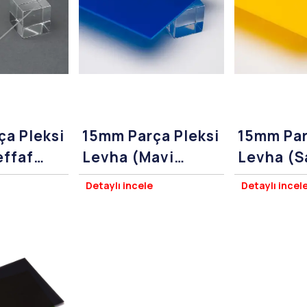
a Pleksi
15mm Parça Pleksi
15mm Par
effaf
Levha (Mavi
Levha (S
ss)
Pleksiglass)
Pleksigla
Detaylı incele
Detaylı incel