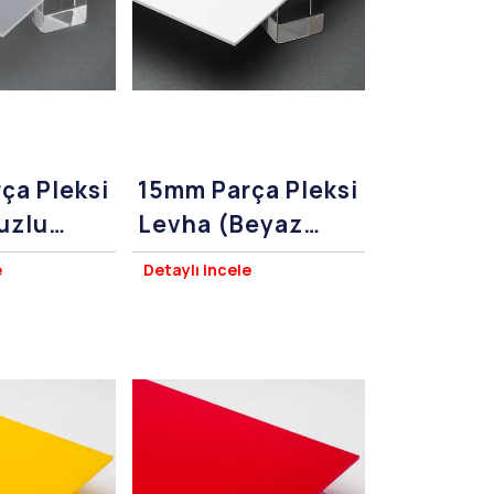
ça Pleksi
15mm Parça Pleksi
uzlu
Levha (Beyaz
Pleksiglass)
e
Detaylı incele
ss)