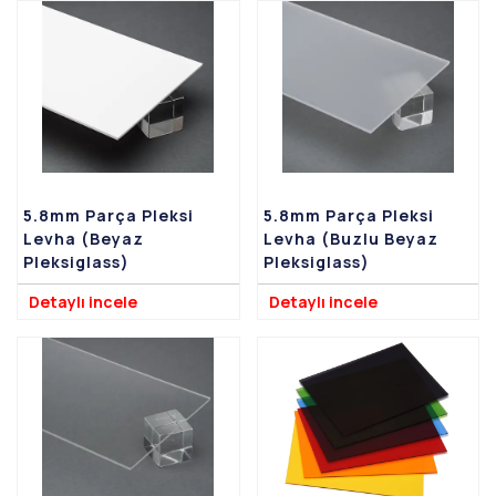
5.8mm Parça Pleksi
5.8mm Parça Pleksi
Levha (Beyaz
Levha (Buzlu Beyaz
Pleksiglass)
Pleksiglass)
Detaylı incele
Detaylı incele