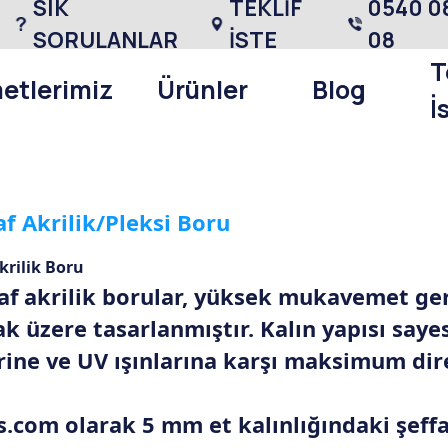
SIK
TEKLİF
0540 0
SORULANLAR
İSTE
08
T
etlerimiz
Ürünler
Blog
İ
f Akrilik/Pleksi Boru
krilik Boru
af akrilik borular, yüksek mukavemet ge
k üzere tasarlanmıştır. Kalın yapısı saye
rine ve UV ışınlarına karşı maksimum dire
s.com olarak 5 mm et kalınlığındaki şeffa