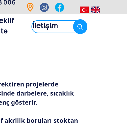
8 006
eklif
İletişim
ste
rektiren projelerde
sinde darbelere, sıcaklık
nç gösterir.
f akrilik boruları stoktan