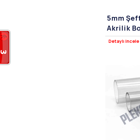
5mm Şeff
Akrilik 
Çap)
Detaylı incele