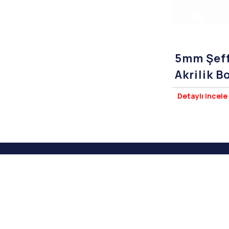
5mm Şeff
Akrilik 
Çap)
Detaylı incele
Ankara Pleksi Market | Web Sit