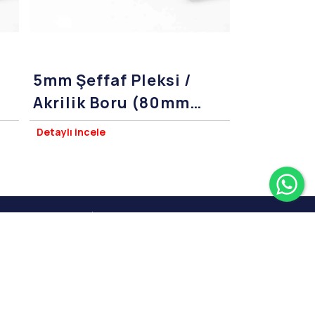
5mm Şeffaf Pleksi /
Akrilik Boru (80mm
Çap)
Detaylı incele
Wh
azer Kesim
pleksisatis.com
Bizi Takip Edin