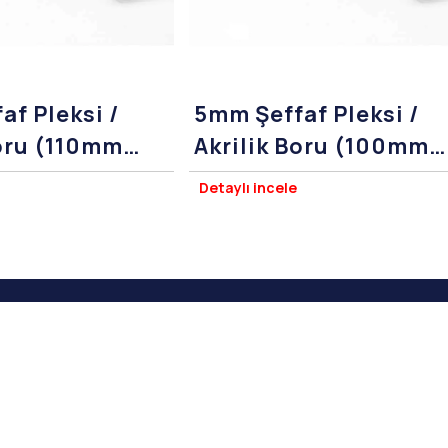
af Pleksi /
5mm Şeffaf Pleksi /
Boru (110mm
Akrilik Boru (100mm
Çap)
Detaylı incele
esi ©2026 Pleksi Kesim / Ankara Fason L