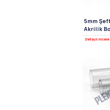
5mm Şeff
Akrilik 
Çap)
Detaylı incele